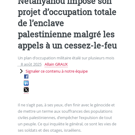
Netanyahou impose son
projet d’occupation totale
de l’enclave
palestinienne malgré les
appels à un cessez-le-feu
Un plan d’occupation militaire étalé sur plusieurs mois
8 août 2025
Allain GRAUX
Signaler ce contenu à notre équipe
Il ne s’agit pas, à ses yeux, d’en finir avec le génocide et
de mettre un terme aux souffrances des populations
civiles palestiniennes, d’empêcher l’expulsion de tout
un peuple. Ce qui inquiète le général, ce sont les vies de
ses soldats et des otages, israéliens.