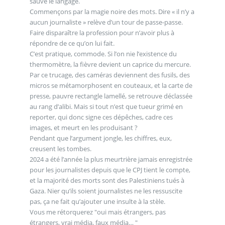
sauve le langage.
Commençons par la magie noire des mots. Dire « il n’y a
aucun journaliste » relève d’un tour de passe-passe.
Faire disparaître la profession pour n’avoir plus à
répondre de ce qu’on lui fait.
C’est pratique, commode. Si l’on nie l’existence du
thermomètre, la fièvre devient un caprice du mercure.
Par ce trucage, des caméras deviennent des fusils, des
micros se métamorphosent en couteaux, et la carte de
presse, pauvre rectangle lamellé, se retrouve déclassée
au rang d’alibi. Mais si tout n’est que tueur grimé en
reporter, qui donc signe ces dépêches, cadre ces
images, et meurt en les produisant ?
Pendant que l’argument jongle, les chiffres, eux,
creusent les tombes.
2024 a été l’année la plus meurtrière jamais enregistrée
pour les journalistes depuis que le CPJ tient le compte,
et la majorité des morts sont des Palestiniens tués à
Gaza. Nier qu’ils soient journalistes ne les ressuscite
pas, ça ne fait qu’ajouter une insulte à la stèle.
Vous me rétorquerez "oui mais étrangers, pas
étrangers, vrai média, faux média… "