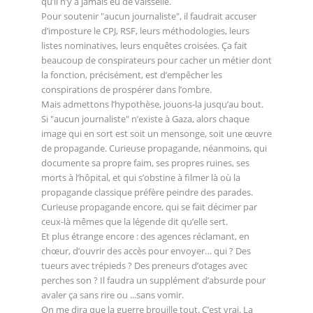
qu’il n’y a jamais eu de vaisselle.
Pour soutenir "aucun journaliste", il faudrait accuser
d’imposture le CPJ, RSF, leurs méthodologies, leurs
listes nominatives, leurs enquêtes croisées. Ça fait
beaucoup de conspirateurs pour cacher un métier dont
la fonction, précisément, est d’empêcher les
conspirations de prospérer dans l’ombre.
Mais admettons l’hypothèse, jouons-la jusqu’au bout.
Si "aucun journaliste" n’existe à Gaza, alors chaque
image qui en sort est soit un mensonge, soit une œuvre
de propagande. Curieuse propagande, néanmoins, qui
documente sa propre faim, ses propres ruines, ses
morts à l’hôpital, et qui s’obstine à filmer là où la
propagande classique préfère peindre des parades.
Curieuse propagande encore, qui se fait décimer par
ceux-là mêmes que la légende dit qu’elle sert.
Et plus étrange encore : des agences réclamant, en
chœur, d’ouvrir des accès pour envoyer… qui ? Des
tueurs avec trépieds ? Des preneurs d’otages avec
perches son ? Il faudra un supplément d’absurde pour
avaler ça sans rire ou ...sans vomir.
On me dira que la guerre brouille tout. C’est vrai. La