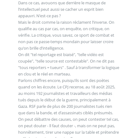
Dans ce cas, avouons que derrière le masque de
l’intellectuel peut aussi se cacher un esprit bien
appauvri. N’est-ce pas ?
Mais le droit comme la raison réclament l’inverse. On
qualifie au cas par cas, on enquête, on critique, on
vérifie. La critique, vous savez, ce sport de combat et
non pas ce passe-temps mondain pour laisser croire
qu’on brille d’intelligence.
On dit "tel reportage est biaisé", "telle vidéo est
coupée", "telle source est contestable". On ne dit pas
"tous reporters = tueurs" . Sauf à transformer la logique
en clou et le réel en marteau.
Parlons chiffres encore, puisqu’ils sont des poètes
quand on les écoute. Le CPJ recense, au 18 août 2025,
au moins 192 journalistes et travailleurs des médias
tués depuis le début de la guerre, principalement à
Gaza. RSF parle de plus de 200 journalistes tués rien
que dans la bande, et d’assassinats ciblés présumés.
On peut débattre des causes, on peut contester tel cas,
on peut douter - ll faut douter -, mais on ne peut pas,
honnêtement, tirer une nappe sur la table et prétendre