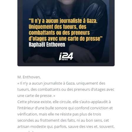
M. Enthoven,
« Il n’y a aucun journaliste à Gaza, uniquement des
tueurs, des combattants ou des preneurs d’otages avec
une carte de presse. »
Cette phrase existe, elle circule, elle s’auto-applaudit à
l’intérieur d’une bulle sonore qui confond conviction et
vérification, mais elle ne résiste pas plus de trois
secondes au frottement des faits, ni au bon sens, cet
artisan modeste qui, parfois, sauve des vies et, souvent,