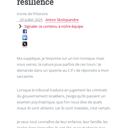
résilience
Ironie de l’Histoire
20 juillet 2025
Anton Skolopandre
Signaler ce contenu à notre équipe
Ma supplique, je l’exprime sur un ton ironique, mais
vous verrez, la nature joue parfois de ces tours ! Je
demande dans un spasme au C.P.I de répondre à mon
sarcasme.
Lorsque le tribunal traduira en jugement les criminels
du gouvernement israéliens, j’exige qu’ils passent un
examen psychiatrique, que l’on nous dise de quels
maux ils sont atteints, car ils sont malades, c’est certain.
Je veux tout connaître de leur enfance, leur famille, les
écoles dans lesquelles ils ont été, je souhaiterais que