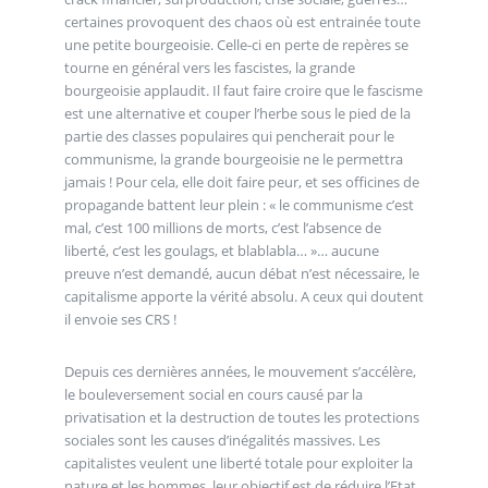
certaines provoquent des chaos où est entrainée toute
une petite bourgeoisie. Celle-ci en perte de repères se
tourne en général vers les fascistes, la grande
bourgeoisie applaudit. Il faut faire croire que le fascisme
est une alternative et couper l’herbe sous le pied de la
partie des classes populaires qui pencherait pour le
communisme, la grande bourgeoisie ne le permettra
jamais ! Pour cela, elle doit faire peur, et ses officines de
propagande battent leur plein : « le communisme c’est
mal, c’est 100 millions de morts, c’est l’absence de
liberté, c’est les goulags, et blablabla… »… aucune
preuve n’est demandé, aucun débat n’est nécessaire, le
capitalisme apporte la vérité absolu. A ceux qui doutent
il envoie ses CRS !
Depuis ces dernières années, le mouvement s’accélère,
le bouleversement social en cours causé par la
privatisation et la destruction de toutes les protections
sociales sont les causes d’inégalités massives. Les
capitalistes veulent une liberté totale pour exploiter la
nature et les hommes, leur objectif est de réduire l’Etat