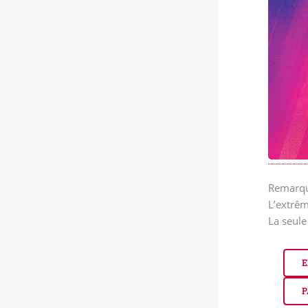
Remarque
L’extrême
La seule
E
P