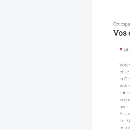
Cet espa
Vos
#
Le
Voter
et se
la Ge
Voter
l’abs
prépa
avec 
Assez
Le 9 
entre