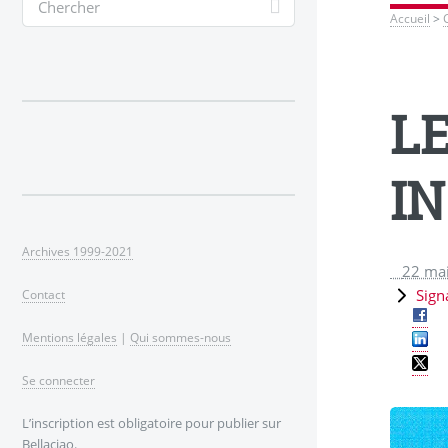
Accueil
>
L
IN
Archives 1999-2021
22 ma
Sign
Contact
Mentions légales
|
Qui sommes-nous
Se connecter
L’inscription est obligatoire pour publier sur
Bellaciao.