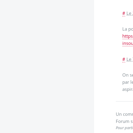
#
Le
La po
https
inso
#
Le 
On s
par l
aspir
Un comm
Forum s
Pour parti