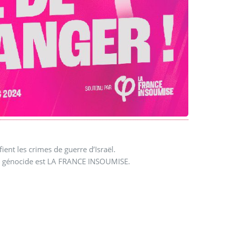
ifient les crimes de guerre d’Israël.
 du génocide est LA FRANCE INSOUMISE.