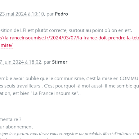
 23 mai 2024 à 10:10
,
par
Pedro
sition de LFI est plutôt correcte, surtout au point où on en est.
://lafranceinsoumise.fr/2024/03/07/la-france-doit-prendre-la-tet
umise/
7 juin 2024 à 18:02
,
par
Stirner
emble avoir oublié que le communisme, c’est la mise en COMMUN
es seuls travailleurs . C’est pourquoi -à moi aussi- il me semble que
ation, est bien "La France insoumise"..
entaire ?
ur abonnement
ciper à ce forum, vous devez vous enregistrer au préalable. Merci d’indiquer ci-de