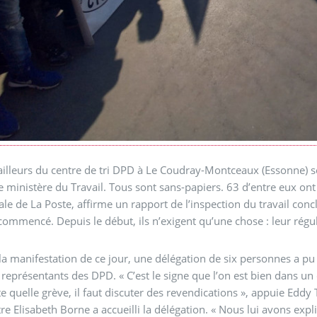
ailleurs du centre de tri DPD à Le Coudray-Montceaux (Essonne) se
e ministère du Travail. Tous sont sans-papiers. 63 d’entre eux o
iale de La Poste, affirme un rapport de l’inspection du travail conc
commencé. Depuis le début, ils n’exigent qu’une chose : leur régul
la manifestation de ce jour, une délégation de six personnes a pu 
 représentants des DPD. « C’est le signe que l’on est bien dans un 
e quelle grève, il faut discuter des revendications », appuie Eddy
tre Elisabeth Borne a accueilli la délégation. « Nous lui avons expli