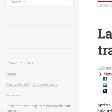
Accueil
>
La
tr
Archives 1999-2021
12 avr
Sign
Contact
Mentions légales
|
Qui sommes-nous
Se connecter
Après si
L’inscription est obligatoire pour publier sur
aujourd’
Bellaciao.