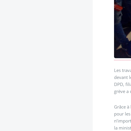
Les trav
devant l
DPD, fil
grève a 
Grâce à 
pour les
n’import
la minis