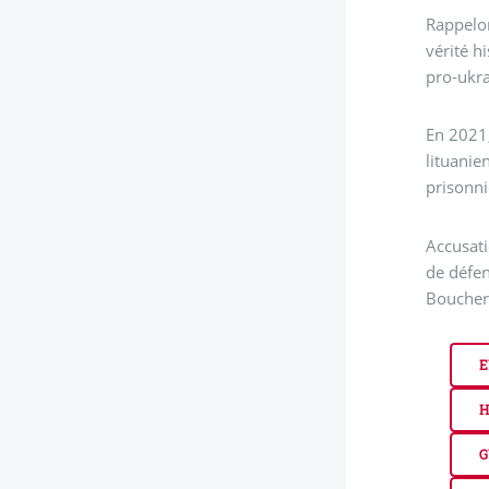
Rappelon
vérité h
pro-ukr
En 2021,
lituanie
prisonn
Accusati
de défen
Boucher
E
H
G