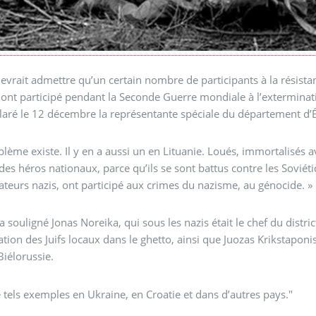
devrait admettre qu’un certain nombre de participants à la résist
 ont participé pendant la Seconde Guerre mondiale à l’exterminatio
laré le 12 décembre la représentante spéciale du département d’É
blème existe. Il y en a aussi un en Lituanie. Loués, immortalisé
s héros nationaux, parce qu’ils se sont battus contre les Soviét
ateurs nazis, ont participé aux crimes du nazisme, au génocide. »
a souligné Jonas Noreika, qui sous les nazis était le chef du district
lation des Juifs locaux dans le ghetto, ainsi que Juozas Krikstapo
Biélorussie.
de tels exemples en Ukraine, en Croatie et dans d’autres pays."