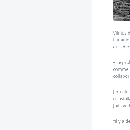
Vilnius 
Lituanie
qu’a déc
« Le pro
comme de
collabor
Jermain 
réinstal
Juifs en 
"Il y a 