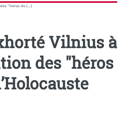
 des "héros de (…)
xhorté Vilnius à
ation des "héros
l’Holocauste