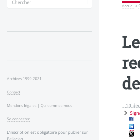
Accueil
>
Le
re
de
Archives 1999-2021
Contact
14 dé
Mentions légales
|
Qui sommes-nous
Sign
Se connecter
L’inscription est obligatoire pour publier sur
Bellaciao.