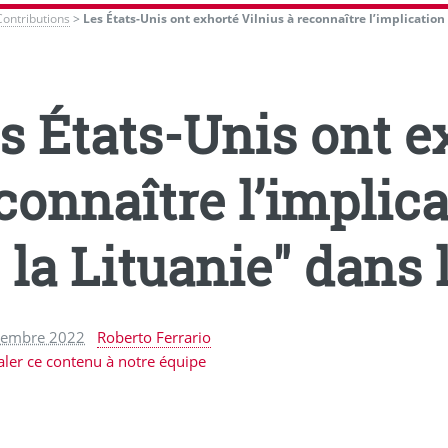
Contributions
>
Les États-Unis ont exhorté Vilnius à reconnaître l’implication
s États-Unis ont e
connaître l’implic
 la Lituanie" dans 
cembre 2022
Roberto Ferrario
aler ce contenu à notre équipe