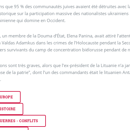
s que 95 % des communautés juives avaient été détruites avec la c
istorique sur la participation massive des nationalistes ukrainie
ainienne qui domine en Occident.
 un membre de la Douma d’État, Elena Panina, avait attiré l’attenti
n Valdas Adamkus dans les crimes de l’Holocauste pendant la Sec
iers survivants du camp de concentration biélorusse pendant de
ons sont très graves, alors que l’ex-président de la Lituanie n’a j
se de la patrie", dont l’un des commandants était le lituanien 
.
UROPE
ISTOIRE
UERRES - CONFLITS