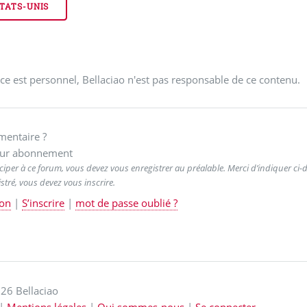
TATS-UNIS
ce est personnel, Bellaciao n'est pas responsable de ce contenu.
entaire ?
ur abonnement
ciper à ce forum, vous devez vous enregistrer au préalable. Merci d’indiquer ci-de
stré, vous devez vous inscrire.
on
|
S’inscrire
|
mot de passe oublié ?
26 Bellaciao
|
Mentions légales
|
Qui sommes-nous
|
Se connecter