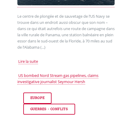
Le centre de plongée et de sauvetage de l’US Navy se
trouve dans un endroit aussi obscur que son nom –
dans ce qui était autrefois une route de campagne dans
la ville rurale de Panama, une station balnéaire en plein
essor dans le sud-ouest de la Floride, à 70 miles au sud
de l’Alabama (...)
Lire la suite
US bombed Nord Stream gas pipelines, claims
investigative journalist Seymour Hersh
EUROPE
GUERRES - CONFLITS