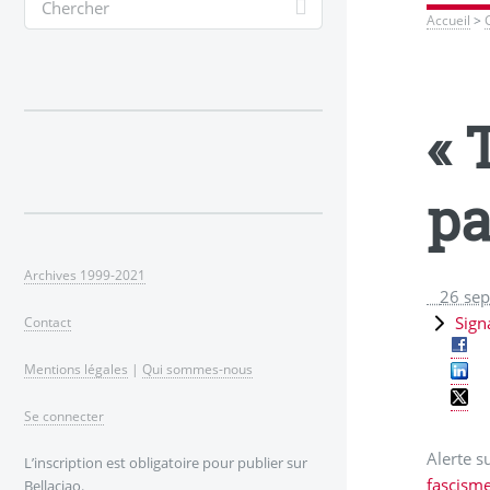
Accueil
>
« 
pa
Archives 1999-2021
26 se
Sign
Contact
Mentions légales
|
Qui sommes-nous
Se connecter
Alerte s
L’inscription est obligatoire pour publier sur
fascism
Bellaciao.