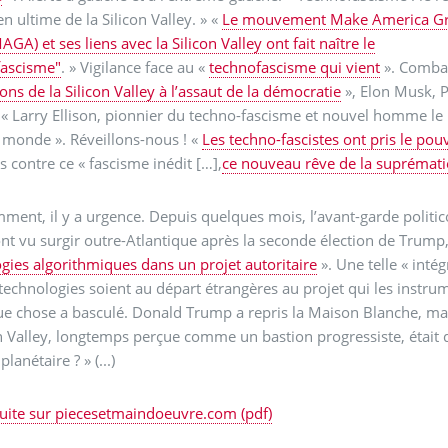
en ultime de la Silicon Valley. » «
Le mouvement Make America Gr
AGA) et ses liens avec la Silicon Valley ont fait naître le
fascisme"
. » Vigilance face au «
technofascisme qui vient
». Comba
ons de la Silicon Valley à l’assaut de la démocratie
», Elon Musk, P
 « Larry Ellison, pionnier du techno-fascisme et nouvel homme le
 monde ». Réveillons-nous ! «
Les techno-fascistes ont pris le pou
s contre ce « fascisme inédit […],
ce nouveau rêve de la suprémati
ent, il y a urgence. Depuis quelques mois, l’avant-garde politi
’ont vu surgir outre-Atlantique après la seconde élection de Trump
gies algorithmiques dans un projet autoritaire
». Une telle « inté
technologies soient au départ étrangères au projet qui les instrumen
e chose a basculé. Donald Trump a repris la Maison Blanche, mais d
 Valley, longtemps perçue comme un bastion progressiste, était devenue le labora
planétaire ? » (...)
 suite sur piecesetmaindoeuvre.com (pdf)