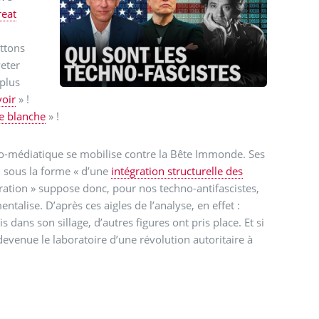
eat
ttons
eter
 plus
voir
» !
e blanche
» !
co-médiatique se mobilise contre la Bête Immonde. Ses
, sous la forme « d’une
intégration structurelle des
gration » suppose donc, pour nos techno-antifascistes,
talise. D’après ces aigles de l’analyse, en effet :
ans son sillage, d’autres figures ont pris place. Et si
toire d’une révolution autoritaire à