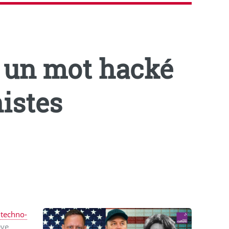
, un mot hacké
istes
e techno-
êve