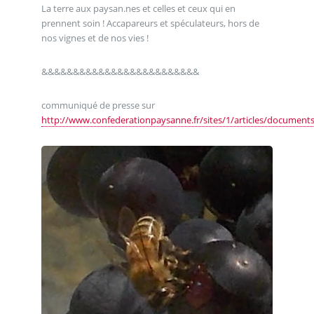
La terre aux paysan.nes et celles et ceux qui en
prennent soin ! Accapareurs et spéculateurs, hors de
nos vignes et de nos vies !
&&&&&&&&&&&&&&&&&&&&&&&&&
communiqué de presse sur
http://www.confederationpaysanne.fr/sites/1/articles/documen