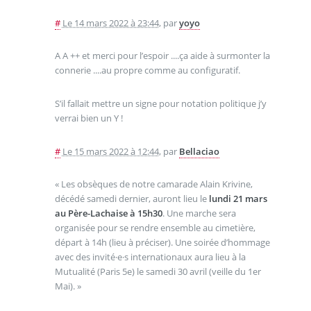
#
Le 14 mars 2022 à 23:44
,
par
yoyo
A A ++ et merci pour l’espoir ....ça aide à surmonter la
connerie ....au propre comme au configuratif.
S’il fallait mettre un signe pour notation politique j’y
verrai bien un Y !
#
Le 15 mars 2022 à 12:44
,
par
Bellaciao
« Les obsèques de notre camarade Alain Krivine,
décédé samedi dernier, auront lieu le
lundi 21 mars
au Père-Lachaise à 15h30
. Une marche sera
organisée pour se rendre ensemble au cimetière,
départ à 14h (lieu à préciser). Une soirée d’hommage
avec des invité·e·s internationaux aura lieu à la
Mutualité (Paris 5e) le samedi 30 avril (veille du 1er
Mai). »