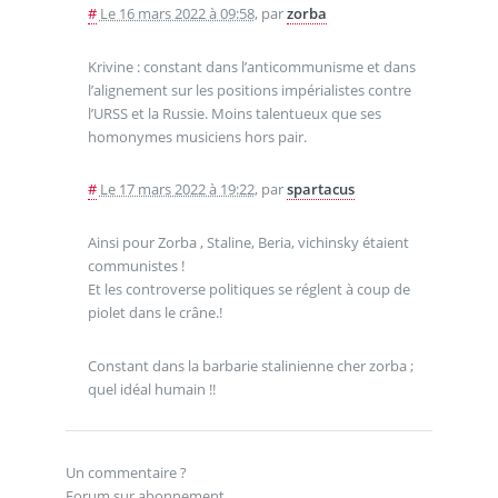
#
Le 16 mars 2022 à 09:58
,
par
zorba
Krivine : constant dans l’anticommunisme et dans
l’alignement sur les positions impérialistes contre
l’URSS et la Russie. Moins talentueux que ses
homonymes musiciens hors pair.
#
Le 17 mars 2022 à 19:22
,
par
spartacus
Ainsi pour Zorba , Staline, Beria, vichinsky étaient
communistes !
Et les controverse politiques se réglent à coup de
piolet dans le crâne.!
Constant dans la barbarie stalinienne cher zorba ;
quel idéal humain !!
Un commentaire ?
Forum sur abonnement