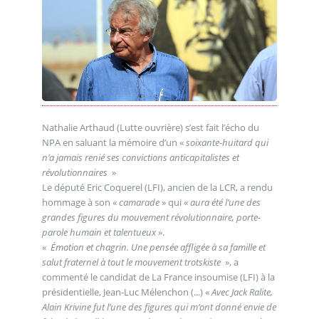
Nathalie Arthaud (Lutte ouvrière) s’est fait l’écho du
NPA en saluant la mémoire d’un «
soixante-huitard qui
n’a jamais renié ses convictions anticapitalistes et
révolutionnaires
»
Le député Eric Coquerel (LFI), ancien de la LCR, a rendu
hommage à son «
camarade
» qui «
aura été l’une des
grandes figures du mouvement révolutionnaire, porte-
parole humain et talentueux
».
«
Émotion et chagrin. Une pensée affligée à sa famille et
salut fraternel à tout le mouvement trotskiste
», a
commenté le candidat de La France insoumise (LFI) à la
présidentielle, Jean-Luc Mélenchon (...) «
Avec Jack Ralite,
Alain Krivine fut l’une des figures qui m’ont donné envie de