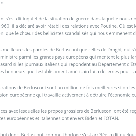
ni.
ni s’est dit inquiet de la situation de guerre dans laquelle nous n
 a déclaré avoir rétabli des relations avec Poutine. Où est le problème ? Cent fois mieux les déclarations de
ni que le chœur des bellicistes scandalisés qui nous emmènent dr
is meilleures les paroles de Berlusconi que celles de Draghi, qui s
ministre parmi les grands pays européens qui mentent le plus lamenta
asard si les journaux italiens qui répondent au Département d’État
 les honneurs que l’establishment américain lui a décernés pour sa
arations de Berlusconi sont un million de fois meilleures si on les
on européenne qui travaille activement à détruire l’économie eu
ces avec lesquelles les propos grossiers de Berlusconi ont été reç
tes européennes et italiennes ont envers Biden et l’OTAN.
hui donc, Berlusconi, comme l’horloge s’est arrêtée, a dit quelq