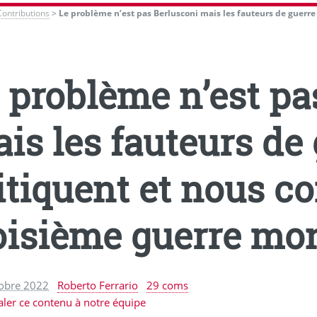
Contributions
>
Le problème n’est pas Berlusconi mais les fauteurs de guerre 
 problème n’est pa
is les fauteurs de 
itiquent et nous co
oisième guerre mon
tobre 2022
Roberto Ferrario
29 coms
aler ce contenu à notre équipe