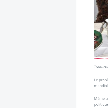
Traducti
Le probl
mondial
Même une horl
politiqu