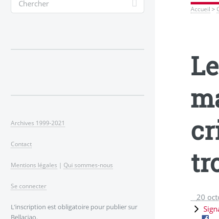
Accueil
>
Le
ma
cr
Archives 1999-2021
Contact
tr
Mentions légales
|
Qui sommes-nous
Se connecter
20 oc
L’inscription est obligatoire pour publier sur
Sign
Bellaciao.